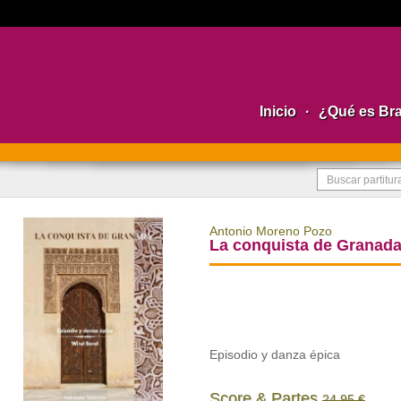
Inicio
·
¿Qué es Br
Antonio Moreno Pozo
La conquista de Granad
Episodio y danza épica
Score & Partes
24,95 €