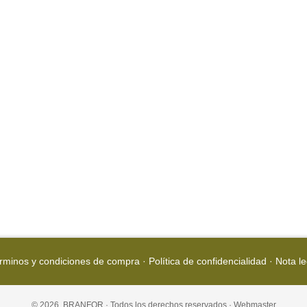
rminos y condiciones de compra
·
Política de confidencialidad
·
Nota le
© 2026, BRANFOR · Todos los derechos reservados ·
Webmaster