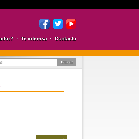
anfor?
·
Te interesa
·
Contacto
a