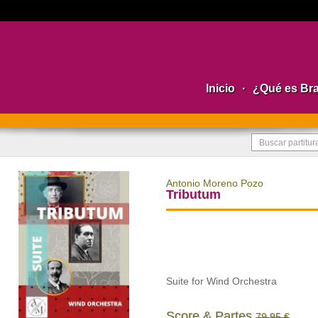
Inicio
·
¿Qué es Br
Antonio Moreno Pozo
Tributum
Suite for Wind Orchestra
Score & Partes
79,95 €