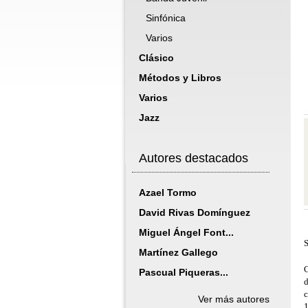
Sinfónica
Varios
Clásico
Métodos y Libros
Varios
Jazz
Autores destacados
Azael Tormo
David Rivas Domínguez
Miguel Ángel Font...
S
Martínez Gallego
C
Pascual Piqueras...
d
c
Ver más autores
1