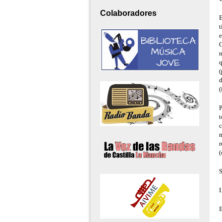
Colaboradores
E
t
e
G
n
q
(
d
(
P
t
c
m
r
(
S
I