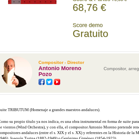
68,76 €
Score demo
Gratuito
Compositor - Director
Antonio Moreno
Compositor, arregl
Pozo
uite TRIBUTUM (Homenaje a grandes maestros andaluces).
omo su propio título ya nos indica, es una obra instrumental en forma de suite pa
e vientos (Wind Orchestra), y con ella, el compositor Antonio Moreno pretende ren
ompositores andaluces (entre el s. XIX y el s. XX) y referentes en la Historia de la 
946), Joaquín Turina (1882-1949) o Gerónimo Giménez (1854-1923).