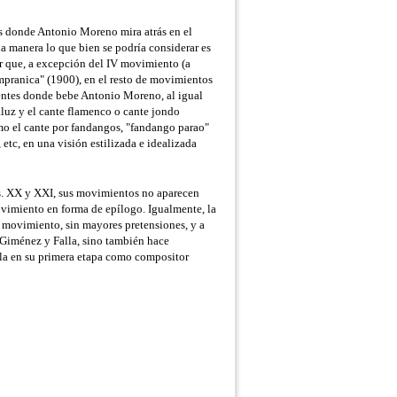
es donde Antonio Moreno mira atrás en el
a manera lo que bien se podría considerar es
r que, a excepción del IV movimiento (a
mpranica" (1900), en el resto de movimientos
uentes donde bebe Antonio Moreno, al igual
aluz y el cante flamenco o cante jondo
omo el cante por fandangos, "fandango parao"
, etc, en una visión estilizada e idealizada
l s. XX y XXI, sus movimientos no aparecen
ovimiento en forma de epílogo. Igualmente, la
 movimiento, sin mayores pretensiones, y a
e Giménez y Falla, sino también hace
lla en su primera etapa como compositor