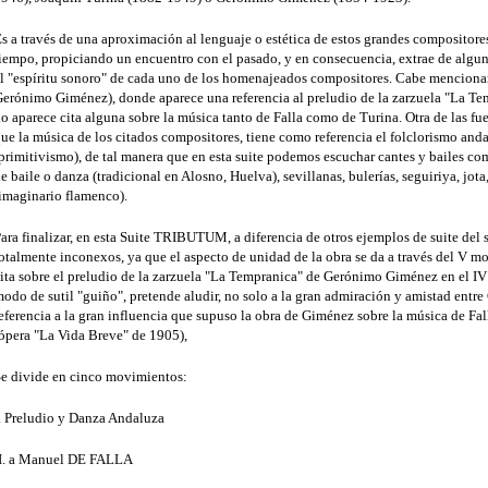
s a través de una aproximación al lenguaje o estética de estos grandes compositor
iempo, propiciando un encuentro con el pasado, y en consecuencia, extrae de algun
l "espíritu sonoro" de cada uno de los homenajeados compositores. Cabe menciona
erónimo Giménez), donde aparece una referencia al preludio de la zarzuela "La Te
o aparece cita alguna sobre la música tanto de Falla como de Turina. Otra de las f
ue la música de los citados compositores, tiene como referencia el folclorismo and
primitivismo), de tal manera que en esta suite podemos escuchar cantes y bailes c
e baile o danza (tradicional en Alosno, Huelva), sevillanas, bulerías, seguiriya, jota
imaginario flamenco).
ara finalizar, en esta Suite TRIBUTUM, a diferencia de otros ejemplos de suite de
otalmente inconexos, ya que el aspecto de unidad de la obra se da a través del V m
ita sobre el preludio de la zarzuela "La Tempranica" de Gerónimo Giménez en el IV
odo de sutil "guiño", pretende aludir, no solo a la gran admiración y amistad entr
eferencia a la gran influencia que supuso la obra de Giménez sobre la música de Fa
ópera "La Vida Breve" de 1905),
e divide en cinco movimientos:
. Preludio y Danza Andaluza
II. a Manuel DE FALLA