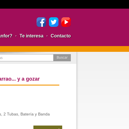
anfor?
·
Te interesa
·
Contacto
rrao... y a gozar
, 2 Tubas, Batería y Banda