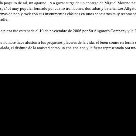
n poquito de sal, un agarrao... y a gozar surge de un encargo de Miguel Moreno pa
spañol muy popular formado por cuatro trombones, dos tubas y batería. Los Aligato
emas de pop y rock con sus instrumentos clásicos en unos conciertos muy recomenda
adie.
a pieza fue estrenada el 19 de noviembre de 2006 por Sir Aligator's Company y la 
u nombre hace alusión a los pequeños placeres de la vida: el buen comer en forma d
alada, el disfrute de la amistad como un cha-cha-cha y la fiesta representada por un