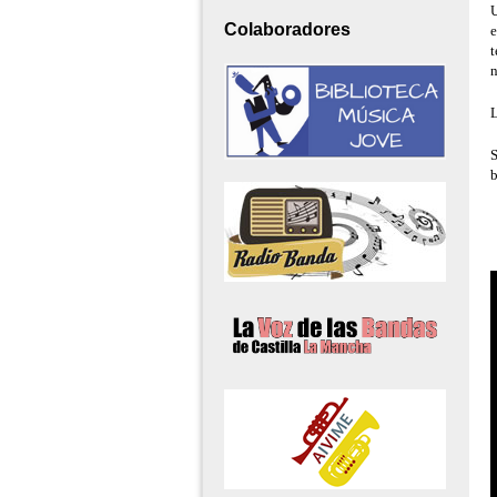
U
Colaboradores
e
t
n
L
S
b