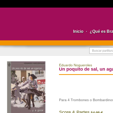
Inicio
·
¿Qué es Br
Eduardo Nogueroles
Un poquito de sal, un aga
Para 4 Trombones o Bombardinos
Score & Partes
54,95 €