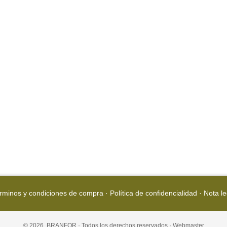
rminos y condiciones de compra
·
Política de confidencialidad
·
Nota le
© 2026, BRANFOR · Todos los derechos reservados ·
Webmaster