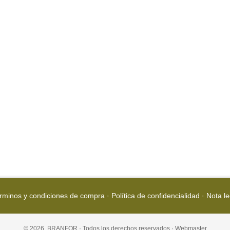
rminos y condiciones de compra
·
Política de confidencialidad
·
Nota le
© 2026, BRANFOR · Todos los derechos reservados ·
Webmaster