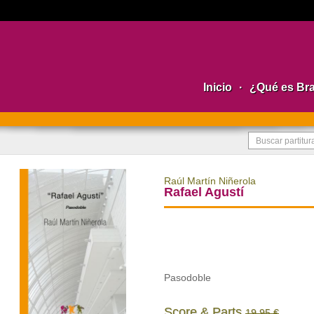
Inicio
·
¿Qué es Br
Raúl Martín Niñerola
Rafael Agustí
Pasodoble
Score & Parts
19,95 €