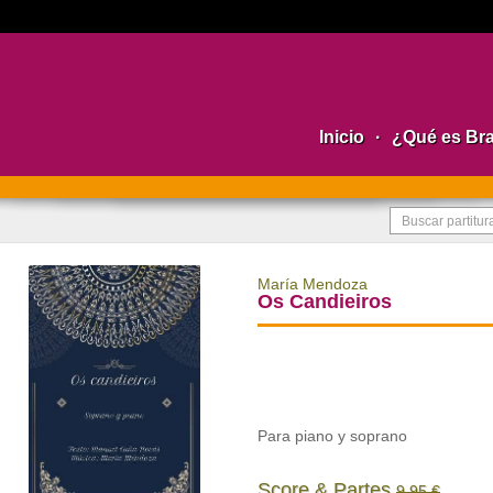
Inicio
·
¿Qué es Br
María Mendoza
Os Candieiros
Para piano y soprano
Score & Partes
9,95 €