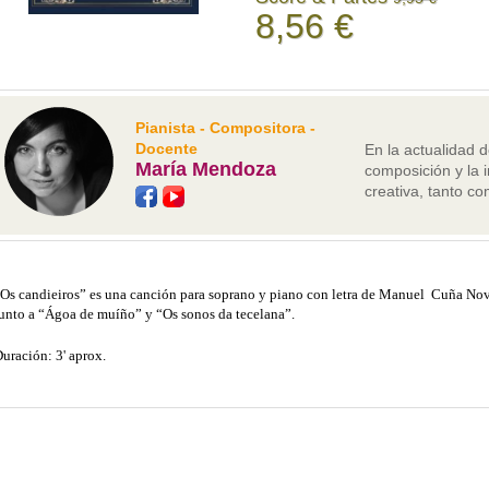
8,56 €
Pianista - Compositora -
Docente
En la actualidad d
María Mendoza
composición y la 
creativa, tanto co
Os candieiros” es una canción para soprano y piano con letra de Manuel Cuña Nov
unto a “Ágoa de muíño” y “Os sonos da tecelana”.
uración: 3' aprox.