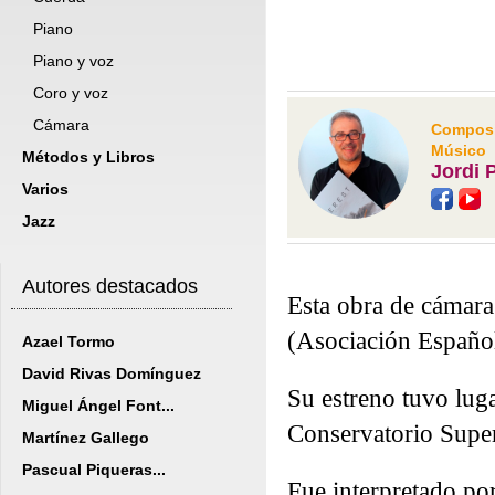
Piano
Piano y voz
Coro y voz
Cámara
Composit
Músico
Métodos y Libros
Jordi 
Varios
Jazz
Autores destacados
Esta obra de cámara
(Asociación Españo
Azael Tormo
David Rivas Domínguez
Su estreno tuvo luga
Miguel Ángel Font...
Conservatorio Super
Martínez Gallego
Pascual Piqueras...
Fue interpretado p