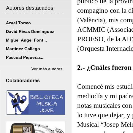
público de la provin
Autores destacados
compagino con la di
(València), mis com
Azael Tormo
ACMMIC (Associació
David Rivas Domínguez
PROESO, de la AIE 
Miguel Ángel Font...
(Orquesta Internaci
Martínez Gallego
Pascual Piqueras...
2.- ¿Cuáles fueron
Ver más autores
Colaboradores
Comencé mis estudi
mediodía y mi padre
notas musicales con
lo tuve que dejar, y
Musical “Josep Melc