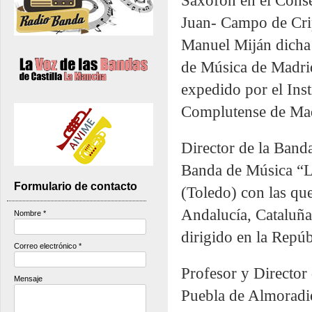
Saxofón en el Conse
Juan- Campo de Crip
Manuel Miján dicha
de Música de Madrid
expedido por el Inst
Complutense de Ma
Director de la Band
Banda de Música “
Formulario de contacto
(Toledo) con las qu
Andalucía, Cataluñ
Nombre
*
dirigido en la Repúb
Correo electrónico
*
Profesor y Director
Mensaje
Puebla de Almoradie